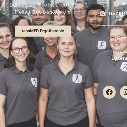
E
Donnerstag: 8:00 bis 19:00 Uhr
Freitag: 8.00 bis 18.00 Uhr
REZEP
rehaMED Ergotherapie
Kon
Jo
Impr
Daten
A