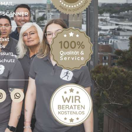
-MAIL
T-SCANNER
takt
bs
essum
schutz
GB