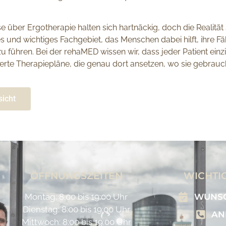
über Ergotherapie halten sich hartnäckig, doch die Realität 
iges und wichtiges Fachgebiet, das Menschen dabei hilft, ihre 
 führen. Bei der rehaMED wissen wir, dass jeder Patient einz
rte Therapiepläne, die genau dort ansetzen, wo sie gebrauc
sicht
ÖFFNUNGSZEITEN
WICHTIG
Montag: 8:00 bis 19:00 Uhr
WUNSC
Dienstag: 8:00 bis 19:00 Uhr
AN
Mittwoch: 8:00 bis 19:00 Uhr