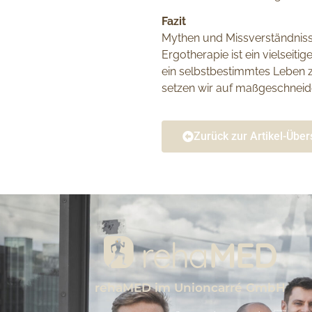
Fazit
Mythen und Missverständnisse 
Ergotherapie ist ein vielseit
ein selbstbestimmtes Leben zu
setzen wir auf maßgeschneide
Zurück zur Artikel-Über
rehaMED im Unioncarré GmbH