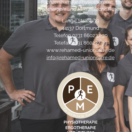
Fachzentrum für Physiotherapie, 
Ergotherapie und Medizinische Fitness
Lange Straße 39
44137 Dortmund
Telefon 0231 860237-30
Telefax 0231 860237-39
www.rehamed-unioncarre.de
info@rehamed-unioncarre.de