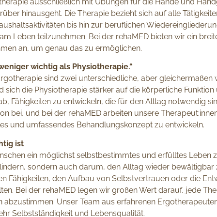
gotherapie ausschließlich mit Übungen für die Hände und Han
rüber hinausgeht. Die Therapie bezieht sich auf alle Tätigkeit
shaltsaktivitäten bis hin zur beruflichen Wiedereingliederung.
v am Leben teilzunehmen. Bei der rehaMED bieten wir ein brei
men an, um genau das zu ermöglichen.
weniger wichtig als Physiotherapie.“
Ergotherapie sind zwei unterschiedliche, aber gleichermaßen w
sich die Physiotherapie stärker auf die körperliche Funktio
 ab, Fähigkeiten zu entwickeln, die für den Alltag notwendig s
ation bei, und bei der rehaMED arbeiten unsere Therapeut:in
elles und umfassendes Behandlungskonzept zu entwickeln.
tig ist
enschen ein möglichst selbstbestimmtes und erfülltes Leben z
indern, sondern auch darum, den Alltag wieder bewältigbar 
n Fähigkeiten, den Aufbau von Selbstvertrauen oder die Ent
lten. Bei der rehaMED legen wir großen Wert darauf, jede Ther
n abzustimmen. Unser Team aus erfahrenen Ergotherapeuten be
hr Selbstständigkeit und Lebensqualität.