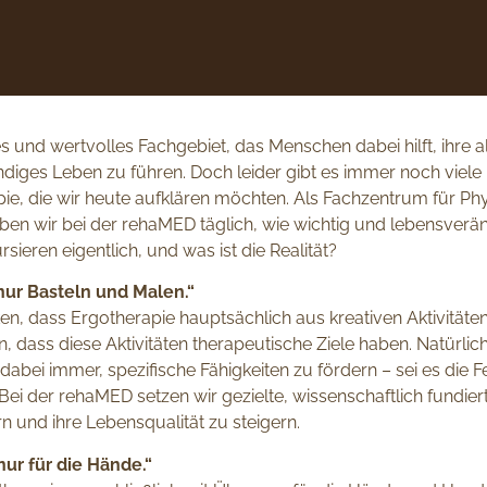
ges und wertvolles Fachgebiet, das Menschen dabei hilft, ihre a
ndiges Leben zu führen. Doch leider gibt es immer noch viel
pie, die wir heute aufklären möchten. Als Fachzentrum für Ph
eben wir bei der rehaMED täglich, wie wichtig und lebensverä
ieren eigentlich, und was ist die Realität?
 nur Basteln und Malen.“
ken, dass Ergotherapie hauptsächlich aus kreativen Aktivität
n, dass diese Aktivitäten therapeutische Ziele haben. Natürl
 dabei immer, spezifische Fähigkeiten zu fördern – sei es die 
t. Bei der rehaMED setzen wir gezielte, wissenschaftlich fundi
rn und ihre Lebensqualität zu steigern.
nur für die Hände.“